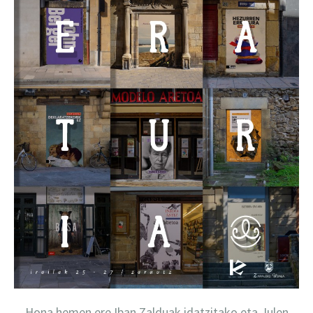
Hona hemen ere Iban Zalduak idatzitako eta Julen