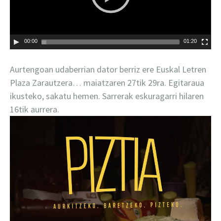
00:00
01:20
Aurtengoan udaberrian dator berriz ere Euskal Letren
Plaza Zarautzera… maiatzaren 27tik 29ra. Egitaraua
ikusteko, sakatu hemen. Sarrerak eskuragarri hilaren
16tik aurrera.